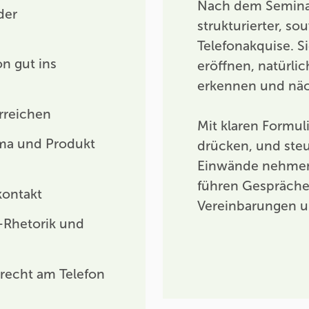
Nach dem Semina
der
strukturierter, so
Telefonakquise. 
on gut ins
eröffnen, natürli
erkennen und näch
rreichen
Mit klaren Formul
rma und Produkt
drücken, und ste
Einwände nehmen 
führen Gespräche 
kontakt
Vereinbarungen u
-Rhetorik und
recht am Telefon