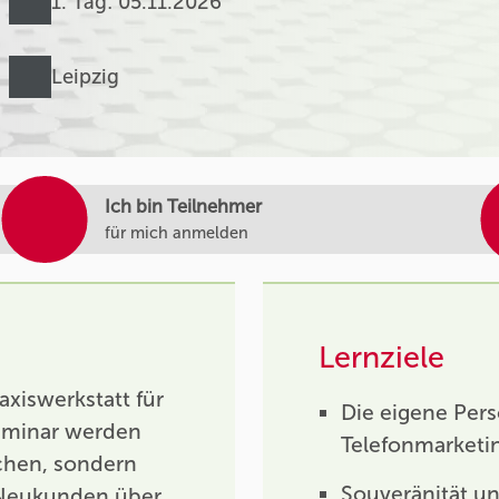
1. Tag: 05.11.2026
Leipzig
Ich bin Teilnehmer
für mich anmelden
Lernziele
axiswerkstatt für
Die eigene Pers
eminar werden
Telefonmarketi
chen, sondern
Souveränität un
n Neukunden über