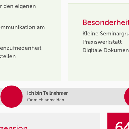
r den eigenen
Besonderhei
 Kommunikation am
Kleine Seminargr
Praxiswerkstatt
nzufriedenheit
Digitale Dokumen
tellen
Ich bin Teilnehmer
für mich anmelden
6
zension