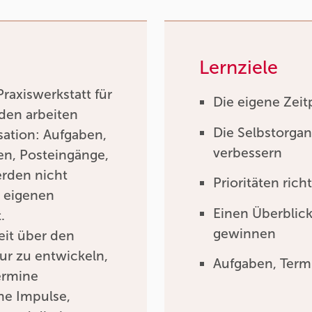
Lernziele
raxiswerkstatt für
Die eigene Zei
den arbeiten
Die Selbstorgan
isation: Aufgaben,
verbessern
en, Posteingänge,
rden nicht
Prioritäten ric
r eigenen
Einen Überblick
.
gewinnen
heit über den
ur zu entwickeln,
Aufgaben, Termi
ermine
che Impulse,