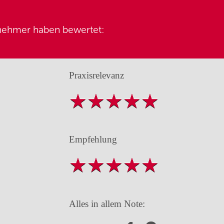
nehmer haben bewertet:
Praxisrelevanz
Empfehlung
Alles in allem Note: