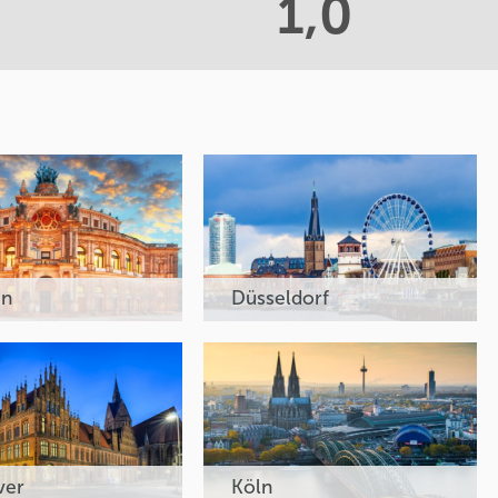
1,0
en
Düsseldorf
ver
Köln