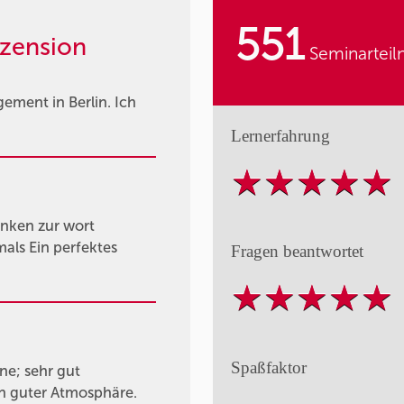
551
zension
Seminarteil
gement in Berlin. Ich
Lernerfahrung
enken zur wort
ls Ein perfektes
Fragen beantwortet
Spaßfaktor
ne; sehr gut
 in guter Atmosphäre.