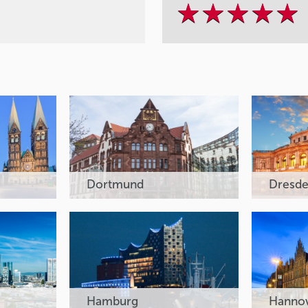
Dortmund
Dresd
Hamburg
Hanno