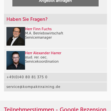
Angebot anfragen
Haben Sie Fragen?
Herr Finn Fuchs
M.A. Betriebswirtschaft
Servicemanager
Herr Alexander Harrer
stud. rer. oec.
Servicekoordination
+49(0)40 80 81 375 0
service@kompakttraining.de
Teilnehmerstimmen - Google Rezension