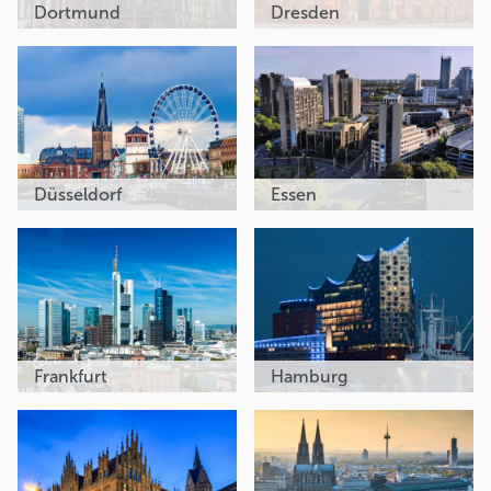
Dortmund
Dresden
Düsseldorf
Essen
Frankfurt
Hamburg