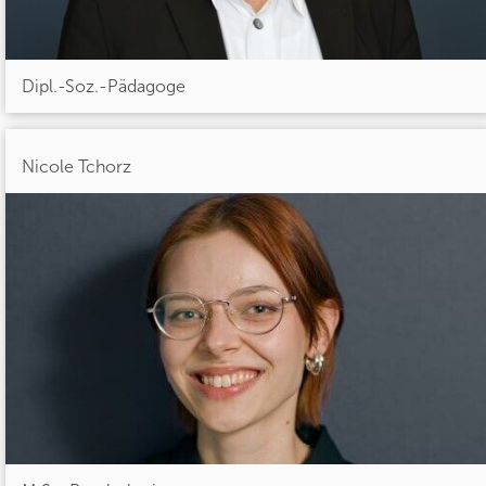
Dipl.-Soz.-Pädagoge
Nicole Tchorz