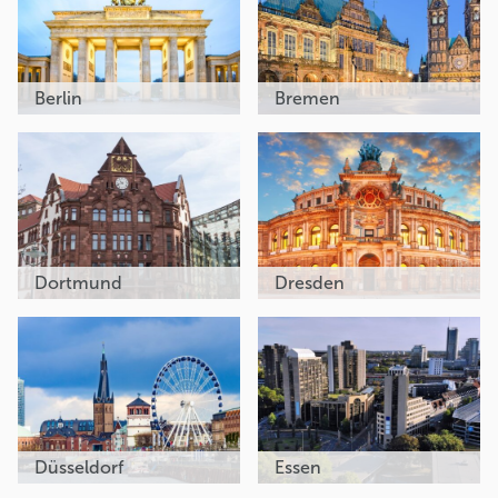
Berlin
Bremen
Dortmund
Dresden
Düsseldorf
Essen